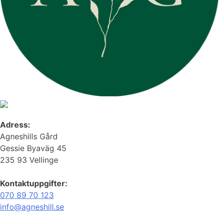
Adress:
Agneshills Gård
Gessie Byaväg 45
235 93 Vellinge
Kontaktuppgifter:
070 89 70 123
info@agneshill.se