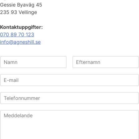
Gessie Byaväg 45
235 93 Vellinge
Kontaktuppgifter:
070 89 70 123
info@agneshill.se
N
a
Först
Sist
m
E
n
-
:
m
T
a
e
i
l
l
M
e
:
e
f
*
d
o
d
n
e
n