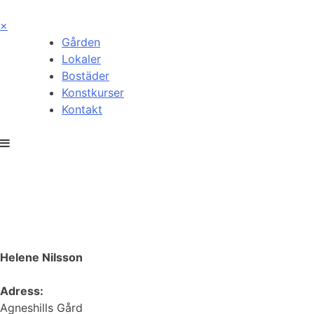
Skip
to
×
content
Gården
Lokaler
Bostäder
Konstkurser
Kontakt
Kontakt
Helene Nilsson
Adress:
Agneshills Gård