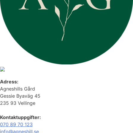
Adress:
Agneshills Gård
Gessie Byaväg 45
235 93 Vellinge
Kontaktuppgifter:
070 89 70 123
info@agneshill.se