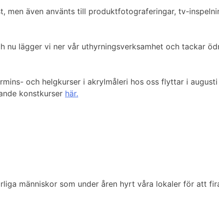
t, men även använts till produktfotograferingar, tv-inspelnin
 och nu lägger vi ner vår uthyrningsverksamhet och tackar ö
ins- och helgkurser i akrylmåleri hos oss flyttar i augusti
rande konstkurser
här.
ärliga människor som under åren hyrt våra lokaler för att fi