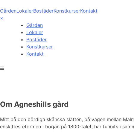
Skip
to
Gården
Lokaler
Bostäder
Konstkurser
Kontakt
content
×
Gården
Lokaler
Bostäder
Konstkurser
Kontakt
Gården
Om Agneshills gård
Mitt på den bördiga skånska slätten, på vägen mellan Malmö
enskiftesreformen i början på 1800-talet, har funnits i sam