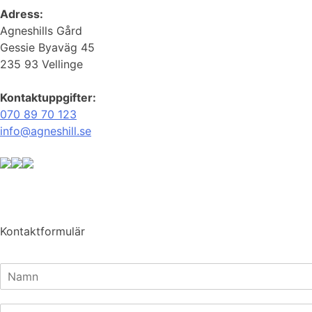
Adress:
Agneshills Gård
Gessie Byaväg 45
235 93 Vellinge
Kontaktuppgifter:
070 89 70 123
info@agneshill.se
Kontaktformulär
N
a
Först
m
E
n